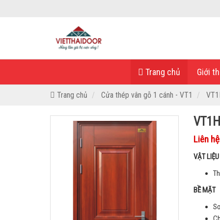
Trang chủ
Giới th
Trang chủ
Cửa thép vân gỗ 1 cánh - VT1
VT1
VT1
Liên hệ
VẬT LIỆ
Th
BỀ MẶT
Sơ
Ch