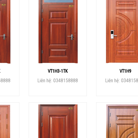
K
VT1H3-1TK
VT1H9
58888
Liên hệ: 0348158888
Liên hệ: 034815