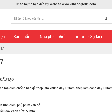
Chào mừng bạn đến với website www.vithacogroup.com
iệu
Sản phẩm
Nhà phân phối
Tin tức - Sự kiện
H7
H7
U CẨU TẠO
ép mạ điện chống han gỉ, thép làm khung dày 1.2mm, thép làm cánh dày 0.8m
n tĩnh điện, phủ phim vân gỗ
iều dày cánh cửa: 50mm