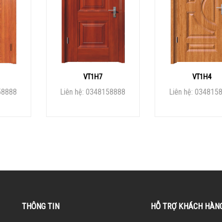
VT1H7
VT1H4
58888
Liên hệ: 0348158888
Liên hệ: 034815
THÔNG TIN
HỖ TRỢ KHÁCH HÀN