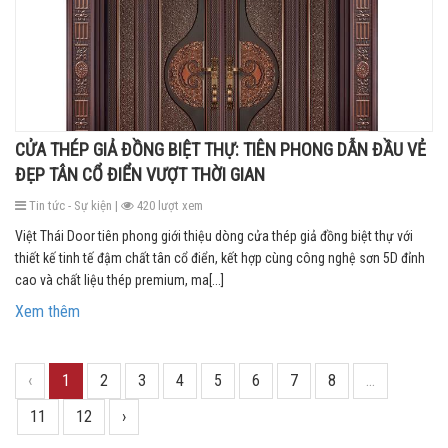
CỬA THÉP GIẢ ĐỒNG BIỆT THỰ: TIÊN PHONG DẪN ĐẦU VẺ
ĐẸP TÂN CỔ ĐIỂN VƯỢT THỜI GIAN
Tin tức - Sự kiện |
420 lượt xem
Việt Thái Door tiên phong giới thiệu dòng cửa thép giả đồng biệt thự với
thiết kế tinh tế đậm chất tân cổ điển, kết hợp cùng công nghệ sơn 5D đỉnh
cao và chất liệu thép premium, ma[...]
Xem thêm
‹
1
2
3
4
5
6
7
8
...
11
12
›