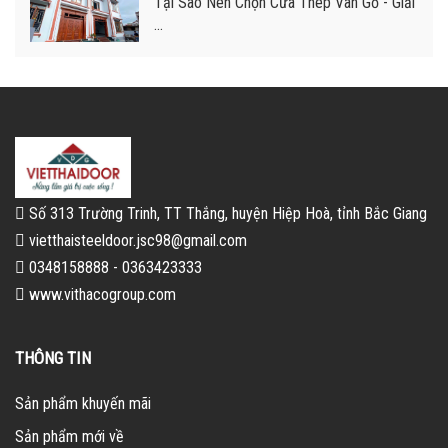
Tại Sao Nên Chọn Cửa Thép Vân Gỗ - Giải
...
Số 313 Trường Trinh, TT Thắng, huyện Hiệp Hoà, tỉnh Bắc Giang
vietthaisteeldoor.jsc98@gmail.com
0348158888 - 0363423333
www.vithacogroup.com
THÔNG TIN
Sản phẩm khuyến mãi
Sản phẩm mới về