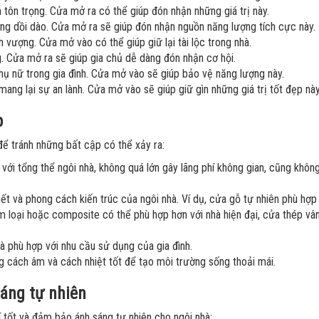
tôn trọng. Cửa mở ra có thể giúp đón nhận những giá trị này.
ng dồi dào. Cửa mở ra sẽ giúp đón nhận nguồn năng lượng tích cực này.
 vượng. Cửa mở vào có thể giúp giữ lại tài lộc trong nhà.
 Cửa mở ra sẽ giúp gia chủ dễ dàng đón nhận cơ hội.
ụ nữ trong gia đình. Cửa mở vào sẽ giúp bảo vệ năng lượng này.
ang lại sự an lành. Cửa mở vào sẽ giúp giữ gìn những giá trị tốt đẹp này
p
để tránh những bất cập có thể xảy ra:
ới tổng thể ngôi nhà, không quá lớn gây lãng phí không gian, cũng khôn
 tiết và phong cách kiến trúc của ngôi nhà. Ví dụ, cửa gỗ tự nhiên phù hợp
m loại hoặc composite có thể phù hợp hơn với nhà hiện đại, cửa thép vâ
à phù hợp với nhu cầu sử dụng của gia đình.
 cách âm và cách nhiệt tốt để tạo môi trường sống thoải mái.
áng tự nhiên
í tốt và đảm bảo ánh sáng tự nhiên cho ngôi nhà: