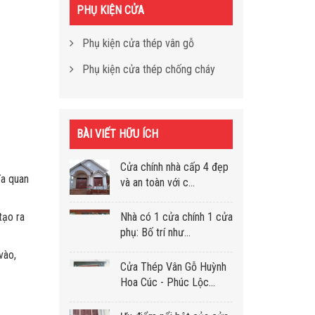
PHỤ KIỆN CỬA
Phụ kiện cửa thép vân gỗ
Phụ kiện cửa thép chống cháy
BÀI VIẾT HỮU ÍCH
Cửa chính nhà cấp 4 đẹp
ĩa quan
và an toàn với c...
tạo ra
Nhà có 1 cửa chính 1 cửa
phụ: Bố trí như...
vào,
Cửa Thép Vân Gỗ Huỳnh
Hoa Cúc - Phúc Lộc...