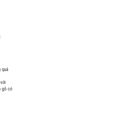
.
g quá
 với
n gỗ có