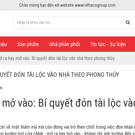
Chào mừng bạn đến với website www.vithacogroup.com
hiệu
Sản phẩm
Nhà phân phối
Tin tức - Sự kiện
 ra hay mở vào: Bí quyết đón tài lộc vào nhà theo phong thủy
QUYẾT ĐÓN TÀI LỘC VÀO NHÀ THEO PHONG THỦY
em
mở vào: Bí quyết đón tài lộc và
 chỉ về mặt thẩm mỹ mà còn đóng vai trò then chốt trong việc đón nhận
chọn hướng mở cửa chính - mở ra hay mở vào - không chỉ ảnh hưởng đến 