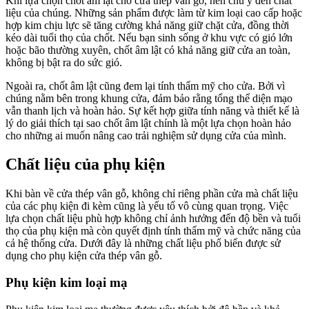
Khi lựa chọn chốt âm lật cho cửa thép vân gỗ, nên chú ý đến chất
liệu của chúng. Những sản phẩm được làm từ kim loại cao cấp hoặc
hợp kim chịu lực sẽ tăng cường khả năng giữ chặt cửa, đồng thời
kéo dài tuổi thọ của chốt. Nếu bạn sinh sống ở khu vực có gió lớn
hoặc bão thường xuyên, chốt âm lật có khả năng giữ cửa an toàn,
không bị bật ra do sức gió.
Ngoài ra, chốt âm lật cũng đem lại tính thẩm mỹ cho cửa. Bởi vì
chúng nằm bên trong khung cửa, đảm bảo rằng tổng thể diện mạo
vẫn thanh lịch và hoàn hảo. Sự kết hợp giữa tính năng và thiết kế là
lý do giải thích tại sao chốt âm lật chính là một lựa chọn hoàn hảo
cho những ai muốn nâng cao trải nghiệm sử dụng cửa của mình.
Chất liệu của phụ kiện
Khi bàn về cửa thép vân gỗ, không chỉ riêng phần cửa mà chất liệu
của các phụ kiện đi kèm cũng là yếu tố vô cùng quan trọng. Việc
lựa chọn chất liệu phù hợp không chỉ ảnh hưởng đến độ bền và tuổi
thọ của phụ kiện mà còn quyết định tính thẩm mỹ và chức năng của
cả hệ thống cửa. Dưới đây là những chất liệu phổ biến được sử
dụng cho phụ kiện cửa thép vân gỗ.
Phụ kiện kim loại mạ