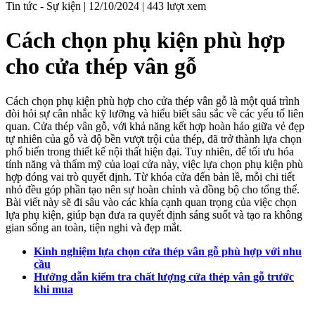
Tin tức - Sự kiện |
12/10/2024 |
443 lượt xem
Cách chọn phụ kiện phù hợp
cho cửa thép vân gỗ
Cách chọn phụ kiện phù hợp cho cửa thép vân gỗ là một quá trình
đòi hỏi sự cân nhắc kỹ lưỡng và hiểu biết sâu sắc về các yếu tố liên
quan. Cửa thép vân gỗ, với khả năng kết hợp hoàn hảo giữa vẻ đẹp
tự nhiên của gỗ và độ bền vượt trội của thép, đã trở thành lựa chọn
phổ biến trong thiết kế nội thất hiện đại. Tuy nhiên, để tối ưu hóa
tính năng và thẩm mỹ của loại cửa này, việc lựa chọn phụ kiện phù
hợp đóng vai trò quyết định. Từ khóa cửa đến bản lề, mỗi chi tiết
nhỏ đều góp phần tạo nên sự hoàn chỉnh và đồng bộ cho tổng thể.
Bài viết này sẽ đi sâu vào các khía cạnh quan trọng của việc chọn
lựa phụ kiện, giúp bạn đưa ra quyết định sáng suốt và tạo ra không
gian sống an toàn, tiện nghi và đẹp mắt.
Kinh nghiệm lựa chọn cửa thép vân gỗ phù hợp với nhu
cầu
Hướng dẫn kiểm tra chất lượng cửa thép vân gỗ trước
khi mua