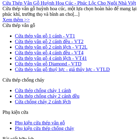
Cửa Thép Vân Gỗ Huỳnh Hoa Cúc - Phúc Lộc Cho Ngôi Nhà Việt
Cửa thép vân gỗ huỳnh hoa cúc, một lựa chọn hoàn hảo để mang lại
phúc khí, trường thọ và bình an cho[...]
Xem thêm >>
Cửa thép vân gỗ
Cửa thép vân gỗ 1 cánh - VT1
Cửa thép vân gỗ 2 cánh đều - VT2
Cửa thép vân gỗ 2 cánh lệch - VT2L
Cửa thép vân gỗ 4 cánh đều - VT4
Cửa thép vân gỗ 4 cánh lệch - VT41
Cửa thép vân gỗ Diamond - VTD
Cửa thép vân gỗ thuỷ lực - giả thủy lực - VTLD
Cửa thép chống cháy
Cửa thép chống cháy 1 cánh
Cửa thép chống cháy 2 cánh đều
Cửa chống cháy 2 cánh lệch
Phụ kiện cửa
Phụ kiện cửa thép vân gỗ
Phụ kiện cửa thép chống cháy
Bài viết hữu ích