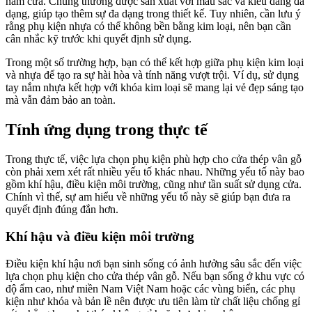
nắm cửa. Chúng thường được sản xuất với màu sắc và kiểu dáng đa
dạng, giúp tạo thêm sự đa dạng trong thiết kế. Tuy nhiên, cần lưu ý
rằng phụ kiện nhựa có thể không bền bằng kim loại, nên bạn cần
cân nhắc kỹ trước khi quyết định sử dụng.
Trong một số trường hợp, bạn có thể kết hợp giữa phụ kiện kim loại
và nhựa để tạo ra sự hài hòa và tính năng vượt trội. Ví dụ, sử dụng
tay nắm nhựa kết hợp với khóa kim loại sẽ mang lại vẻ đẹp sáng tạo
mà vẫn đảm bảo an toàn.
Tính ứng dụng trong thực tế
Trong thực tế, việc lựa chọn phụ kiện phù hợp cho cửa thép vân gỗ
còn phải xem xét rất nhiều yếu tố khác nhau. Những yếu tố này bao
gồm khí hậu, điều kiện môi trường, cũng như tần suất sử dụng cửa.
Chính vì thế, sự am hiểu về những yếu tố này sẽ giúp bạn đưa ra
quyết định đúng đắn hơn.
Khí hậu và điều kiện môi trường
Điều kiện khí hậu nơi bạn sinh sống có ảnh hưởng sâu sắc đến việc
lựa chọn phụ kiện cho cửa thép vân gỗ. Nếu bạn sống ở khu vực có
độ ẩm cao, như miền Nam Việt Nam hoặc các vùng biển, các phụ
kiện như khóa và bản lề nên được ưu tiên làm từ chất liệu chống gỉ