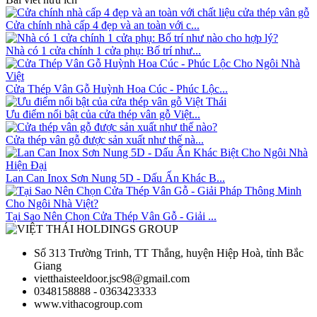
Cửa chính nhà cấp 4 đẹp và an toàn với c...
Nhà có 1 cửa chính 1 cửa phụ: Bố trí như...
Cửa Thép Vân Gỗ Huỳnh Hoa Cúc - Phúc Lộc...
Ưu điểm nổi bật của cửa thép vân gỗ Việt...
Cửa thép vân gỗ được sản xuất như thế nà...
Lan Can Inox Sơn Nung 5D - Dấu Ấn Khác B...
Tại Sao Nên Chọn Cửa Thép Vân Gỗ - Giải ...
Số 313 Trường Trinh, TT Thắng, huyện Hiệp Hoà, tỉnh Bắc
Giang
vietthaisteeldoor.jsc98@gmail.com
0348158888 - 0363423333
www.vithacogroup.com