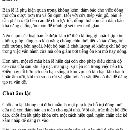
Bản lề là phụ kiện quan trọng không kém, đảm bảo cho việc đóng
mở cửa được trơn tru và ổn định. Đối với cửa thép vân gỗ, bản lề
cần phải có độ bền cao để chịu lực tốt, đồng thời còn cần đảm bảo
khả năng chống ăn mòn để tránh gỉ sét theo thời gian.
Nên chọn các loại bản lề được làm từ thép không gỉ hoặc hợp kim
nhôm, giúp nâng cao khả năng chống chịu thời tiết và tác động từ
môi trường bên ngoài. Một bộ bản lề chất lượng sẽ không chỉ hỗ trợ
trong việc vận hành cửa mà còn giảm bớt tiếng ồn khi mở hay đóng.
Hơn nữa, một số mẫu bản lề hiện đại còn cho phép điều chỉnh độ
cao của cửa sau khi lắp đặt, mang lại sự tiện ích trong việc bảo trì.
Điều này rất hữu ích nếu bạn sống ở khu vực có khí hậu khô hanh
hoặc ẩm ướt, khi mà sự co rút và giãn nở của vật liệu có thể dễ dàng
tạo ra vấn đề.
Chốt âm lật
Chốt âm lật không chỉ đơn thuần là một phụ kiện hỗ trợ đóng mở
cửa mà còn đảm bảo an toàn cho ngôi nhà. Với cấu trúc thiết kế độc
đáo, chốt âm lật giúp khóa cửa một cách hiệu quả, ngăn chặn các kẻ
xâm nhập dễ dàng ra vào.