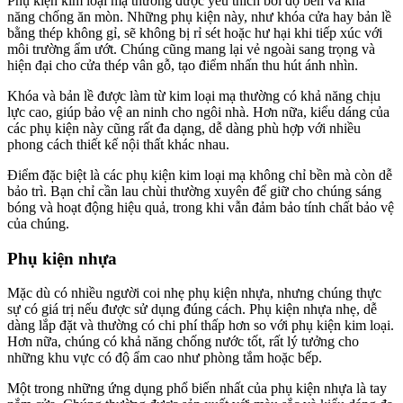
Phụ kiện kim loại mạ thường được yêu thích bởi độ bền và khả
năng chống ăn mòn. Những phụ kiện này, như khóa cửa hay bản lề
bằng thép không gỉ, sẽ không bị rỉ sét hoặc hư hại khi tiếp xúc với
môi trường ẩm ướt. Chúng cũng mang lại vẻ ngoài sang trọng và
hiện đại cho cửa thép vân gỗ, tạo điểm nhấn thu hút ánh nhìn.
Khóa và bản lề được làm từ kim loại mạ thường có khả năng chịu
lực cao, giúp bảo vệ an ninh cho ngôi nhà. Hơn nữa, kiểu dáng của
các phụ kiện này cũng rất đa dạng, dễ dàng phù hợp với nhiều
phong cách thiết kế nội thất khác nhau.
Điểm đặc biệt là các phụ kiện kim loại mạ không chỉ bền mà còn dễ
bảo trì. Bạn chỉ cần lau chùi thường xuyên để giữ cho chúng sáng
bóng và hoạt động hiệu quả, trong khi vẫn đảm bảo tính chất bảo vệ
của chúng.
Phụ kiện nhựa
Mặc dù có nhiều người coi nhẹ phụ kiện nhựa, nhưng chúng thực
sự có giá trị nếu được sử dụng đúng cách. Phụ kiện nhựa nhẹ, dễ
dàng lắp đặt và thường có chi phí thấp hơn so với phụ kiện kim loại.
Hơn nữa, chúng có khả năng chống nước tốt, rất lý tưởng cho
những khu vực có độ ẩm cao như phòng tắm hoặc bếp.
Một trong những ứng dụng phổ biến nhất của phụ kiện nhựa là tay