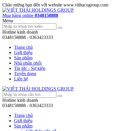
Chào mừng bạn đến với website www.vithacogroup.com
Mua hàng online
0348158888
Menu
Hotline kinh doanh
0348158888 - 0363423333
Trang chủ
Giới thiệu
Sản phẩm
Nhà phân phối
Tin tức - Sự kiện
Tuyển dụng
Liên hệ
Hotline kinh doanh
0348158888 - 0363423333
Trang chủ
Giới thiệu
Sản phẩm