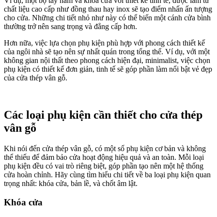
Ví dụ, một bộ tay nắm và khóa cửa với thiết kế tinh tế, được làm từ
chất liệu cao cấp như đồng thau hay inox sẽ tạo điểm nhấn ấn tượng
cho cửa. Những chi tiết nhỏ như này có thể biến một cánh cửa bình
thường trở nên sang trọng và đẳng cấp hơn.
Hơn nữa, việc lựa chọn phụ kiện phù hợp với phong cách thiết kế
của ngôi nhà sẽ tạo nên sự nhất quán trong tổng thể. Ví dụ, với một
không gian nội thất theo phong cách hiện đại, minimalist, việc chọn
phụ kiện có thiết kế đơn giản, tinh tế sẽ góp phần làm nổi bật vẻ đẹp
của cửa thép vân gỗ.
Các loại phụ kiện cần thiết cho cửa thép
vân gỗ
Khi nói đến cửa thép vân gỗ, có một số phụ kiện cơ bản và không
thể thiếu để đảm bảo cửa hoạt động hiệu quả và an toàn. Mỗi loại
phụ kiện đều có vai trò riêng biệt, góp phần tạo nên một hệ thống
cửa hoàn chỉnh. Hãy cùng tìm hiểu chi tiết về ba loại phụ kiện quan
trọng nhất: khóa cửa, bản lề, và chốt âm lật.
Khóa cửa