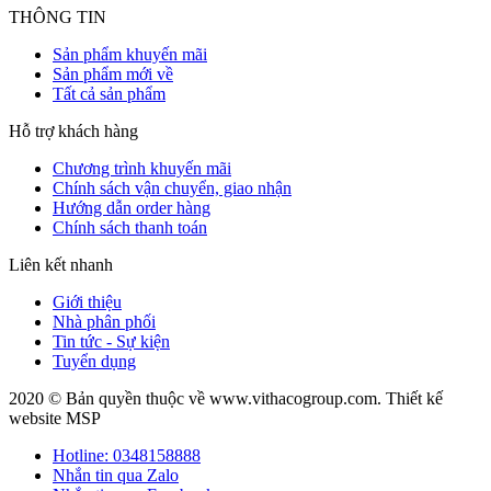
THÔNG TIN
Sản phẩm khuyến mãi
Sản phẩm mới về
Tất cả sản phẩm
Hỗ trợ khách hàng
Chương trình khuyến mãi
Chính sách vận chuyển, giao nhận
Hướng dẫn order hàng
Chính sách thanh toán
Liên kết nhanh
Giới thiệu
Nhà phân phối
Tin tức - Sự kiện
Tuyển dụng
2020 © Bản quyền thuộc về www.vithacogroup.com.
Thiết kế
website MSP
Hotline: 0348158888
Nhắn tin qua Zalo